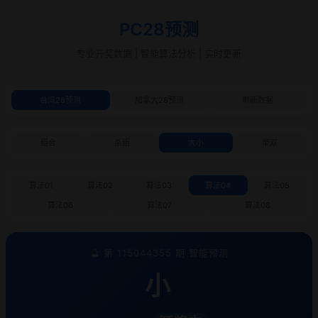
PC28预测
专业开奖数据 | 智能算法分析 | 实时更新
台湾28预测
加拿大28预测
刷新数据
组合
杀组
大小
单双
算法01
算法02
算法03
算法04
算法05
算法06
算法07
算法08
🔮 第 115044355 期 智能预测
小